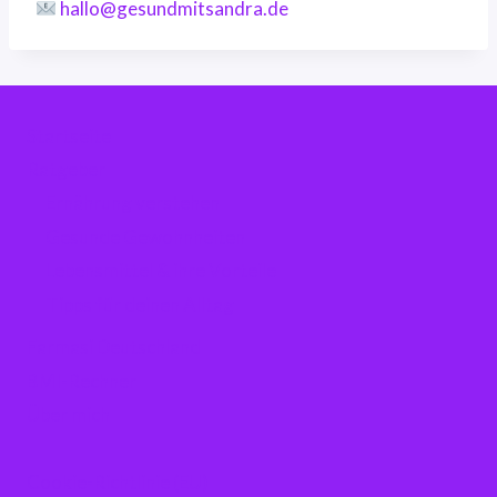
hallo@gesundmitsandra.de
Startseite
Ratgeber
Ernährung verstehen
Gesunde Gewohnheiten
Lebensmittel & ihre Vorteile
Tipps für deinen Alltag
Farmasi Deutschland
BMI-Rechner
Über mich
Cookie-Richtlinie (EU)