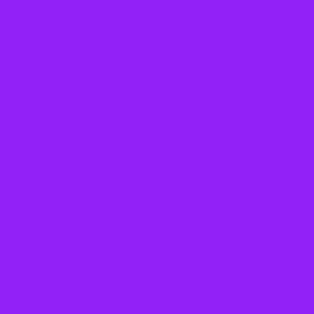
Startseite
Ratgeber
Ernährung verstehen
Gesunde Gewohnheiten
Lebensmittel & ihre Vorteile
Tipps für deinen Alltag
Farmasi Deutschland
BMI-Rechner
Über mich
Cookie-Richtlinie (EU)
Datenschutzerklärung
Haftungsausschluss